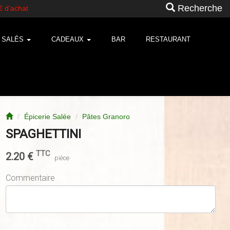
Recherche
S SALÉS
CADEAUX
BAR
RESTAURANT
Épicerie Salée
Pâtes Granoro
SPAGHETTINI
TTC
2.20
€
pièce
Commentaire