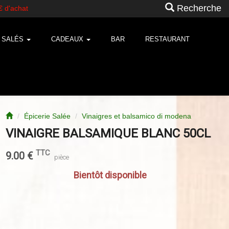
Recherche
S SALÉS
CADEAUX
BAR
RESTAURANT
Épicerie Salée
Vinaigres et balsamico di modena
VINAIGRE BALSAMIQUE BLANC 50CL
TTC
9.00
€
pièce
Bientôt disponible