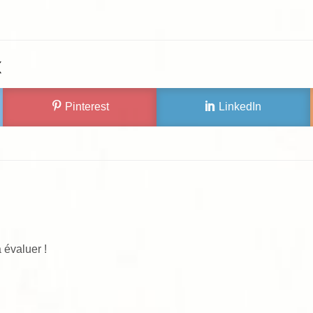
X
Pinterest
LinkedIn
 évaluer !