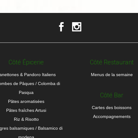
Côté Épicerie
Côté Restaurant
anettones & Pandoro Italiens
Menus de la semaine
ombes de Pâques / Colomba di
Pasqua
Côté Bar
Pâtes aromatisées
Cartes des boissons
Pâtes fraîches Artusi
Accompagnements
Riz & Risotto
igres balsamiques / Balsamico di
modena