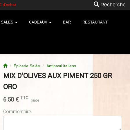
Recherche
S SALÉS
CADEAUX
BAR
RESTAURANT
Épicerie Salée
Antipasti italiens
MIX D'OLIVES AUX PIMENT 250 GR
ORO
TTC
6.50
€
pièce
Commentaire