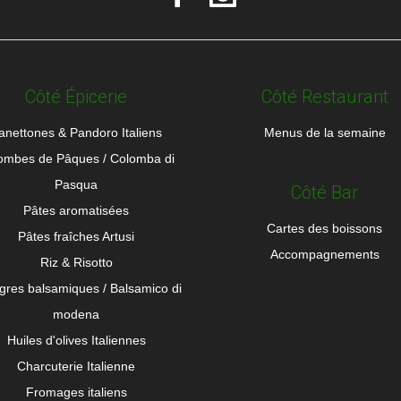
Côté Épicerie
Côté Restaurant
anettones & Pandoro Italiens
Menus de la semaine
ombes de Pâques / Colomba di
Pasqua
Côté Bar
Pâtes aromatisées
Cartes des boissons
Pâtes fraîches Artusi
Accompagnements
Riz & Risotto
igres balsamiques / Balsamico di
modena
Huiles d'olives Italiennes
Charcuterie Italienne
Fromages italiens